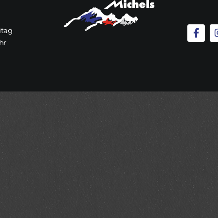
itag
hr