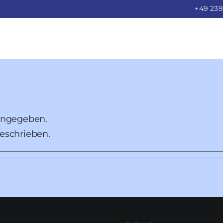
+49 239
Startseite
Über Uns
 angegeben.
Fuhrpark
geschrieben.
Karriere