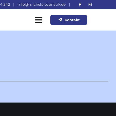
4 342
|
info@michels-touristik.de
|
Kontakt
Toggle
Navigation