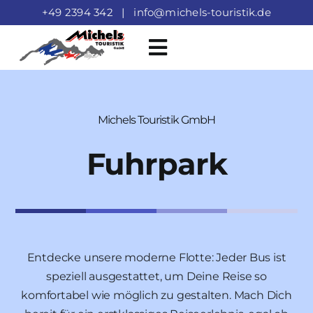
Zum
+49 2394 342
|
info@michels-touristik.de
Inhalt
springen
Toggle
Navigation
Startseite
Michels Touristik GmbH
Über Uns
Fuhrpark
Fuhrpark
Karriere
Entdecke unsere moderne Flotte: Jeder Bus ist
speziell ausgestattet, um Deine Reise so
komfortabel wie möglich zu gestalten. Mach Dich